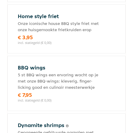
Home style friet
Onze iconische house BBQ style friet met
onze huisgemaakte frietkruiden erop
€ 3,95
incl. statiegeld (€ 0,00)
BBQ wings
5 st BBQ wings een ervaring wacht op je
met onze BBQ-wings: kleverig, finger-
licking good en culinair meesterwerkje
€ 7,95
incl. statiegeld (€ 0,00)
Dynamite shrimps
Gepaneerde gefrituurde garnalen met