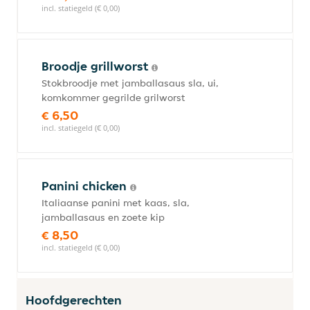
incl. statiegeld (€ 0,00)
Broodje grillworst
Stokbroodje met jamballasaus sla, ui,
komkommer gegrilde grilworst
€ 6,50
incl. statiegeld (€ 0,00)
Panini chicken
Italiaanse panini met kaas, sla,
jamballasaus en zoete kip
€ 8,50
incl. statiegeld (€ 0,00)
Hoofdgerechten