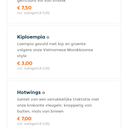
gefrituurd vol van smaak
€ 7,50
incl. statiegeld (€ 0,00)
Kiploempia
Loempia gevuld met kip en groente
volgens onze Vietnamese Marokkaanse
style
€ 3,00
incl. statiegeld (€ 0,00)
Hotwings
Geniet van een verrukkelijke traktatie met
onze krokante vleugels: knapperig van
buiten, mals van binnen
€ 7,00
incl. statiegeld (€ 0,00)