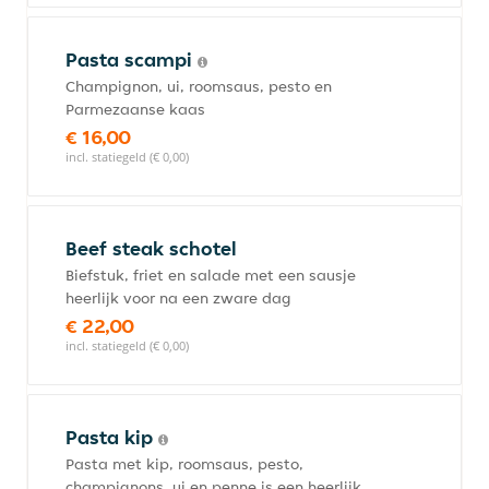
Pasta scampi
Champignon, ui, roomsaus, pesto en
Parmezaanse kaas
€ 16,00
incl. statiegeld (€ 0,00)
Beef steak schotel
Biefstuk, friet en salade met een sausje
heerlijk voor na een zware dag
€ 22,00
incl. statiegeld (€ 0,00)
Pasta kip
Pasta met kip, roomsaus, pesto,
champignons, ui en penne is een heerlijk