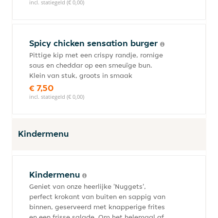
incl. statiegeld (€ 0,00)
Spicy chicken sensation burger
Pittige kip met een crispy randje, romige
saus en cheddar op een smeuïge bun.
Klein van stuk, groots in smaak
€ 7,50
incl. statiegeld (€ 0,00)
Kindermenu
Kindermenu
Geniet van onze heerlijke 'Nuggets',
perfect krokant van buiten en sappig van
binnen, geserveerd met knapperige frites
en een frisse salade. Om het helemaal af