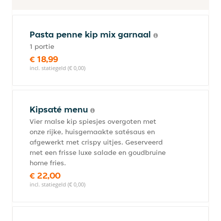
Pasta penne kip mix garnaal
1 portie
€ 18,99
incl. statiegeld (€ 0,00)
Kipsaté menu
Vier malse kip spiesjes overgoten met
onze rijke, huisgemaakte satésaus en
afgewerkt met crispy uitjes. Geserveerd
met een frisse luxe salade en goudbruine
home fries.
€ 22,00
incl. statiegeld (€ 0,00)