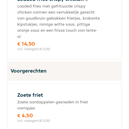
Loaded fries met gefrituurde crispy
chicken vormen een verrukkelijk gerecht
van goudbruin gebakken frietjes, krokante
kipstukjes, romige witte saus, pittige
oranje saus en een frisse touch van lente-
ui
€ 14,50
incl. statiegeld (€ 0,00)
Voorgerechten
Zoete friet
Zoete aardappelen gesneden in friet
vormpjes
€ 4,50
incl. statiegeld (€ 0,00)