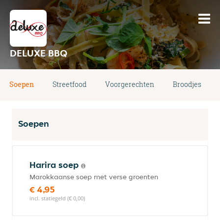
DELUXE BBQ
Soepen
Streetfood
Voorgerechten
Broodjes
Soepen
Harira soep
Marokkaanse soep met verse groenten
€ 4,95
incl. statiegeld (€ 0,00)