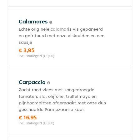
Calamares
Echte originele calamaris vis gepaneerd
en gefrituurd met onze viskruiden en een
sausje
€ 3,95
incl. statiegeld (€ 0,00)
Carpaccio
Zacht rood vlees met zongedroogde
tomaten, sla, olijfolie, truffelmayo en
pijnboompitten afgemaakt met onze dun
geschaafde Parmezaanse kaas
€ 16,95
incl. statiegeld (€ 0,00)