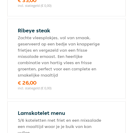
€ 35,00
incl. statiegeld (€ 0,00)
Ribeye steak
Zachte vleesplakjes, vol van smaak,
geserveerd op een bedje van knapperige
frietjes en vergezeld van een frisse
mixsalade ernaast. Een heerlijke
combinatie van hartig vlees en frisse
groenten, perfect voor een complete en
smakelijke maaltijd
€ 26,00
incl. statiegeld (€ 0,00)
Lamskotelet menu
5/6 koteletten met friet en een mixsalade
een maaltijd waar je je buik van kan
vullen