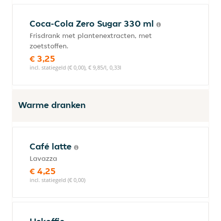
Coca-Cola Zero Sugar 330 ml
Frisdrank met plantenextracten, met
zoetstoffen.
€ 3,25
incl. statiegeld (€ 0,00), € 9,85/l, 0,33l
Warme dranken
Café latte
Lavazza
€ 4,25
incl. statiegeld (€ 0,00)