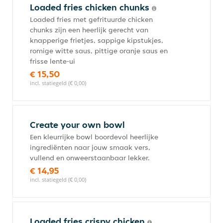
Loaded fries chicken chunks
Loaded fries met gefrituurde chicken
chunks zijn een heerlijk gerecht van
knapperige frietjes, sappige kipstukjes,
romige witte saus, pittige oranje saus en
frisse lente-ui
€ 15,50
incl. statiegeld (€ 0,00)
Create your own bowl
Een kleurrijke bowl boordevol heerlijke
ingrediënten naar jouw smaak vers,
vullend en onweerstaanbaar lekker.
€ 14,95
incl. statiegeld (€ 0,00)
Loaded fries crispy chicken