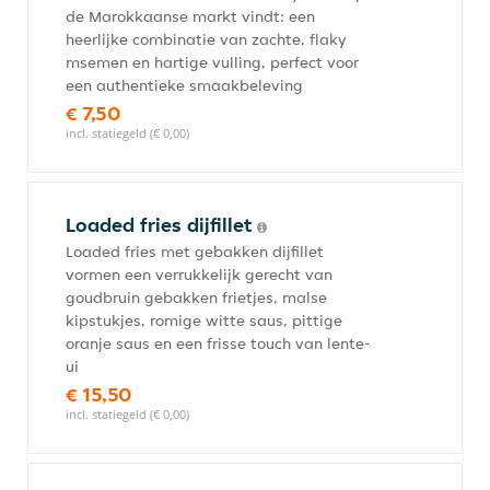
de Marokkaanse markt vindt: een
heerlijke combinatie van zachte, flaky
msemen en hartige vulling, perfect voor
een authentieke smaakbeleving
€ 7,50
incl. statiegeld (€ 0,00)
Loaded fries dijfillet
Loaded fries met gebakken dijfillet
vormen een verrukkelijk gerecht van
goudbruin gebakken frietjes, malse
kipstukjes, romige witte saus, pittige
oranje saus en een frisse touch van lente-
ui
€ 15,50
incl. statiegeld (€ 0,00)