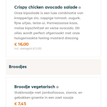
Crispy chicken avocado salade
Onze kipsalade is een luxe combinatie van
knapperige sla, sappige tomaat, augurk,
fijne uitjes, lente-ui, Parmezaanse kaas,
malse kipschnitzel en verse avocado. Dit
alles wordt perfect afgemaakt met onze
huisgemaakte honing-mosterd dressing
€ 16,00
incl. statiegeld (€ 0,00)
Broodjes
Broodje vegetarisch
Stokbroodje met jamballasaus, slamix, en
gebakken groente in een zoet sausje
€ 7,45