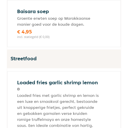
Baisara soep
Groente erwten soep op Marokkaanse
manier goed voor de koude dagen.
€ 4,95
incl. statiegeld (€ 0,00)
Streetfood
Loaded fries garlic shrimp lemon
Loaded fries met garlic shrimp en lemon is
een luxe en smaakvol gerecht, bestaande
uit knapperige frietjes, perfect gekruide
en gebakken garnalen verse kruiden
romige truffelmayo en onze homestyle
saus. Een ideale combinatie van hartig,