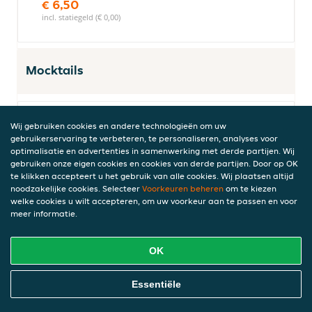
€ 6,50
incl. statiegeld (€ 0,00)
Mocktails
Wij gebruiken cookies en andere technologieën om uw
Bubble gum mocktail
gebruikerservaring te verbeteren, te personaliseren, analyses voor
1 stuk
optimalisatie en advertenties in samenwerking met derde partijen. Wij
€ 10,50
gebruiken onze eigen cookies en cookies van derde partijen. Door op OK
te klikken accepteert u het gebruik van alle cookies. Wij plaatsen altijd
incl. statiegeld (€ 0,00)
noodzakelijke cookies. Selecteer
Voorkeuren beheren
om te kiezen
welke cookies u wilt accepteren, om uw voorkeur aan te passen en voor
meer informatie.
Mango mocktail
1 stuk
OK
€ 8,95
Online Eten Bestellen
incl. statiegeld (€ 0,00)
Essentiële