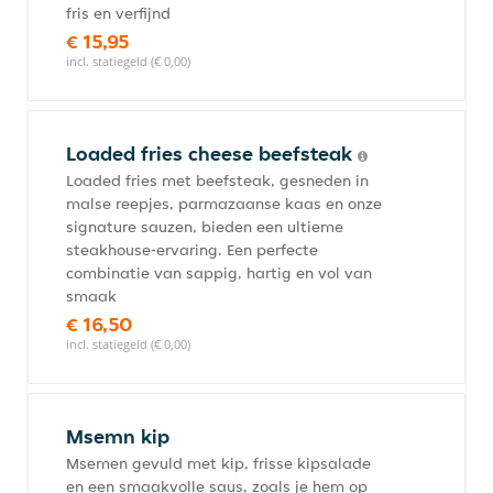
fris en verfijnd
€ 15,95
incl. statiegeld (€ 0,00)
Loaded fries cheese beefsteak
Loaded fries met beefsteak, gesneden in
malse reepjes, parmazaanse kaas en onze
signature sauzen, bieden een ultieme
steakhouse-ervaring. Een perfecte
combinatie van sappig, hartig en vol van
smaak
€ 16,50
incl. statiegeld (€ 0,00)
Msemn kip
Msemen gevuld met kip, frisse kipsalade
en een smaakvolle saus, zoals je hem op